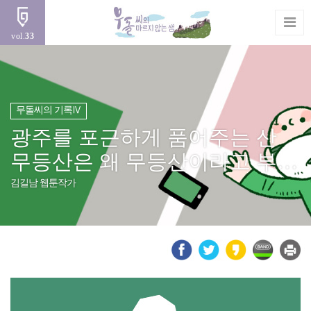
vol.
33
무돌씨의 기록Ⅳ
광주를 포근하게 품어주는 산
무등산은 왜 무등산이라고 부를까요?
김길남 웹툰작가