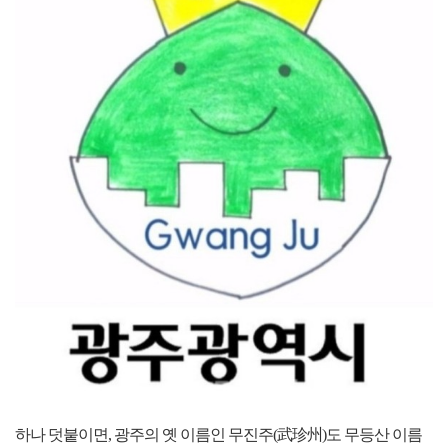
하나 덧붙이면, 광주의 옛 이름인 무진주(武珍州)도 무등산 이름