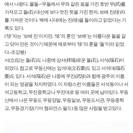
에서 나왔다. 물돌->무돌에서 무와 같은 음을 가진 호반 무(武)를
가져오고 돌(石) 대신에 보다 멋진 뜻을 가진 한자, 보배 진(珍)자
를 가져온 것이다. 백제 시대에는 진(珍)을 돌이라고 읽었다는 기
록도 있다.
(‘珍’자는 ‘보배 진’이지만, ‘珍’의 훈인 ‘보배’는 아름다운 돌을 갈
고 닦아 만든 것이기 때문에 예로부터 ‘珍’의 훈을 ‘돌’이라 읽었
다.-조강봉)
서(立)있는 돌(石)도 나중에 상서(祥瑞)로운 돌(石), 서석(瑞石)이
되었다. 참고로 무등산에는 입석대(立石臺)도 있고 서석대(瑞石
臺)도 있다. 서석(瑞石)은 나중에 무진(武珍)과 함께 광주의 이름
이 되는 영광을 차지하였다. 이 자랑스런 이름들은 서석동이나 서
석고등학교, 무진중학교나 무진대로 등 여러 곳에 남아있다. 무등
산에서 나온 무등도 무등양말, 무등일보, 무등도서관, 무등중학
교, 무등경기장(기아 챔피언스 필드) 등 많은 사랑을 받고있다.