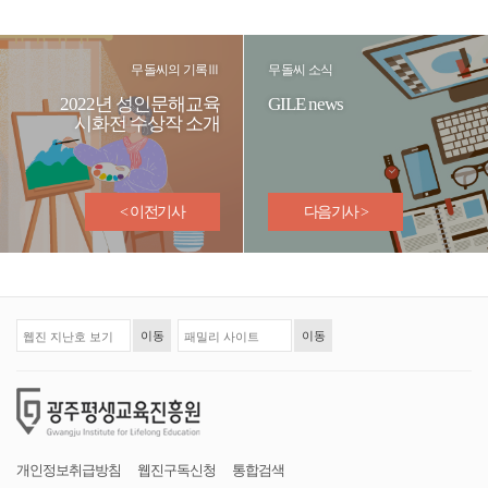
무돌씨의 기록Ⅲ
무돌씨 소식
2022년 성인문해교육
GILE news
시화전 수상작 소개
< 이전기사
다음기사 >
개인정보취급방침
웹진구독신청
통합검색