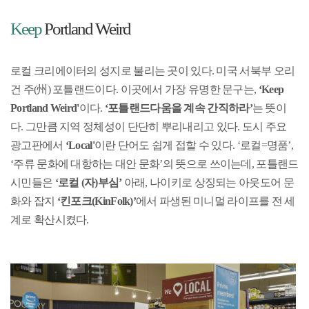
Keep
Portland Weird
로컬 크리에이터의 성지로 불리는 곳이 있다. 미국 서북부 오리
건 주(州) 포틀랜드이다. 이곳에서 가장 유명한 문구는,
‘Keep
Portland Weird'
이다.
‘포틀랜드다움을 계속 간직하라’
는 뜻이
다. 그만큼 지역 정체성이 단단히 뿌리내리고 있다. 도시 주요
광고판에서
‘Local'
이란 단어도 쉽게 접할 수 있다. ‘로컬=명품’,
‘주류 문화에 대항하는 대안 문화’의 뜻으로 쓰이는데, 포틀랜드
시민들은
‘로컬 (자)부심’
아래, 나이키로 상징되는 아웃도어 문
화와 잡지
‘킨포크(KinFolk)’
에서 파생된 미니멀 라이프를 전 세
계로 확산시켰다.