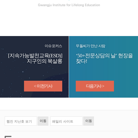
이슈포커스
무돌씨가 만난 사람
[지속가능발전교육(ESD)]
‘50+전문상담의 날’ 현장을
지구인의 북살롱
찾다!
< 이전기사
다음기사 >