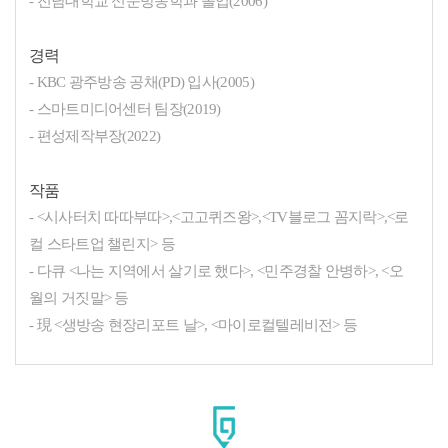
- 전남대학교 신문방송학과 졸업(2006)
경력
- KBC 광주방송 공채(PD) 입사(2005)
- 스마트미디어센터 팀장(2019)
- 편성제작부장(2022)
작품
- <시사터치 따따부따>,<고고퀴즈왕>,<TV블로그 꼼지락>,<로
컬 스타트업 챌린지> 등
- 다큐 <나는 지역에서 살기로 했다>, <민주경찰 안병하>, <오
월의 거짓말> 등
- 現 <생방송 현장리포트 날>, <마이로컬텔레비전> 등