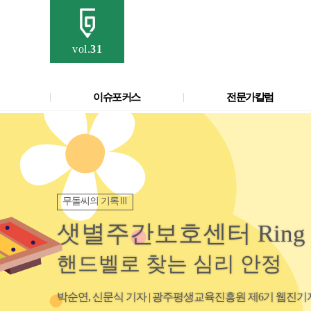
vol.
31
이슈포커스
전문가칼럼
무돌씨의 기록Ⅲ
샛별주간보호센터 Ring M
핸드벨로 찾는 심리 안정
박순연, 신문식 기자 | 광주평생교육진흥원 제6기 웹진