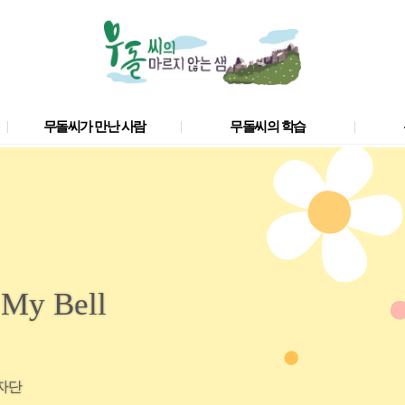
무돌씨가 만난 사람
무돌씨의 학습
y Bell
기자단