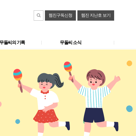
웹진구독신청
웹진 지난호 보기
무돌씨의 기록
무돌씨 소식