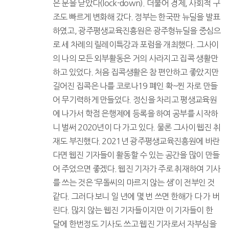
은 문을 닫았다(lock-down). 더불어 경제, 사회적 구
조도 빠르게 변화해 갔다. 정부는 한국판 뉴딜을 발표
하였고, 광주평생교육진흥원은 광주형뉴딜을 중심으
로 세 차례의 릴레이특강과 포럼을 개최했다. 그사이
의 나의 모든 외부활동은 거의 사라지고 집콕 생활만
하고 있었다. 처음 집콕생활은 참 편안하고 좋았지만
길어진 집콕은 나를 코로나19 폐인 확~찐 자로 만들
어 무기력하게 만들었다. 정신을 차리고 평생교육원
에 나가서 학점 은행제에 등록을 하여 공부를 시작하
니 벌써 2020년이 다 가고 있다. 물론 그사이 웹진 취
재도 부진했다. 2021년 광주평생교육진흥원에 바란
다면 웹진 기자들이 활동할 수 있는 공간을 많이 만들
어 주었으면 좋겠다. 웹진 기자가 주로 취재하여 기사
를 쓰는 것은 ‘무돌씨의 마르지 않는 샘’이 전부인 것
같다. 그러다 보니 일 년에 몇 번 쓰면 한해가 다 가 버
린다. 많지 않는 웹진 기자들이지만 이 기자들이 한
달에 한번정도 기사도 쓰고 웹진 기자로서 자부심을