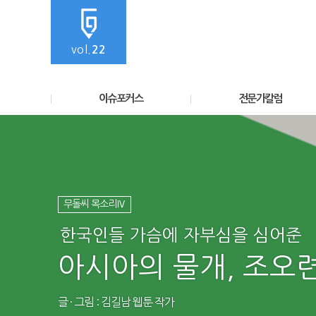
vol.
22
이슈포커스
전문가칼럼
무돌씨 목소리Ⅳ
한국인들 가슴에 자부심을 심어준
아시아의 물개, 조오
글 · 그림 : 김길남 웹툰 작가