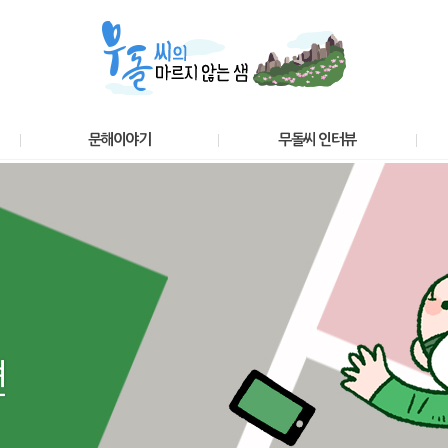
문해이야기
무돌씨 인터뷰
련