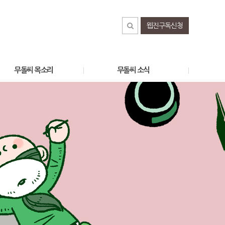
웹진구독신청
무돌씨 목소리
무돌씨 소식