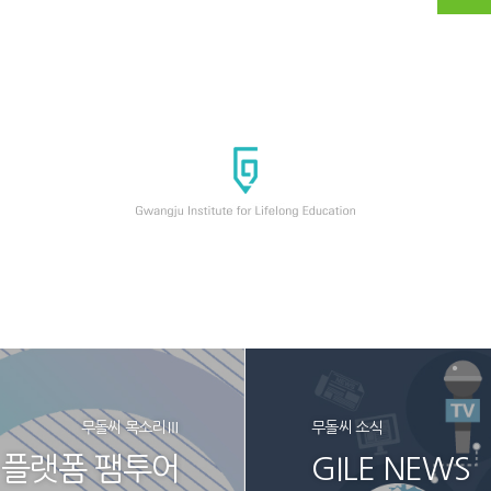
무돌씨 목소리Ⅲ
무돌씨 소식
어 플랫폼 팸투어
GILE NEWS