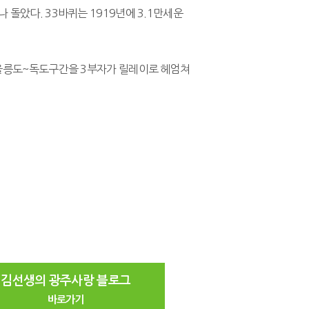
 돌았다. 33바퀴는 1919년에 3.1만세운
. 울릉도~독도구간을 3부자가 릴레이로 헤엄쳐
김선생의 광주사랑 블로그
바로가기