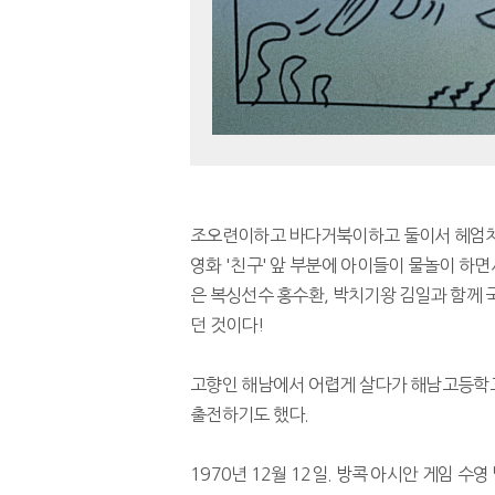
조오련이하고 바다거북이하고 둘이서 헤엄치면 
영화 '친구' 앞 부분에 아이들이 물놀이 하
은 복싱선수 홍수환, 박치기왕 김일과 함께 
던 것이다!
​ 고향인 해남에서 어렵게 살다가 해남고등
출전하기도 했다.
1970년 12월 12일. 방콕 아시안 게임 