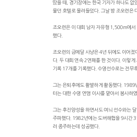
땄을 때, 경기장에는 한국 기자가 하나도 없
물던 호텔로 몰려들었다. 그날 밤 조오련은 
조오련은 이 대회 남자 자유형 1,500m에
했다.
​ 조오련의 금메달 사냥은 4년 뒤에도 이어졌
다. 두 대회 연속 2연패를 한 것이다. 이렇
기록 17개를 기록했다. 수영선수로는 전무
​ 그는 은퇴후에도 활발하게 활동했다. 198
터는 대한 수영 연맹 이사를 맡아서 봉사하였다.
그는 후진양성을 하면서도 여늬 선수와는 달랐
주파했다. 1982년에는 도버해협을 9시간 3
러 종주하는데 성공했다.