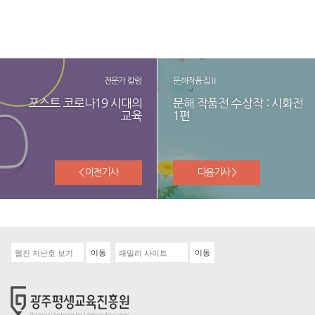
전문가 칼럼
문해작품집Ⅱ
포스트 코로나19 시대의
문해 작품전 수상작 : 시화전
교육
1편
< 이전기사
다음기사 >