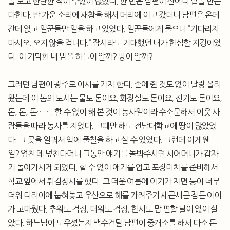
을 보고 한탄한 적이 수없이 많았다. 한 번은 남편이 산에다 밭을 만든
다한다. 반 가운 소리에 새참을 해서 머리에 이고 갔더니 남편은 온데
간데 없고 일꾼들만 일을 하고 있었다. 일꾼들에게 물으니 “기다리지
마시오. 오지 않을 겁니다.” 잠시라도 기대했던 내가 한심할 지경이었
다. 이 기막힌 내 맘을 하늘이 알까? 땅이 알까?
그러던 남편이 광주로 이사를 가자 한다. 손에 쥔 것도 없이 달랑 올라
왔는데 이 놈의 도시는 물도 돈이요, 화장실도 돈이요, 전기도 돈이요,
돈, 돈, 돈……. 할 수 없이 해 본 것이 농사일이라 수소문해서 이웃 사
람들을 따라 농사를 지었다. 그때만 해도 전남대학교에 땅이 많았었
다. 그 곳을 일궈서 입에 풀칠을 하고 살 수 있었다. 그런데 이게 웬
일? 엎친 데 덮친다더니 그동안 얘기를 돌봐주시던 시어머니가 갑자
기 돌아가시게 되었다. 할 수 없이 얘기를 업고 포장마차를 준비해서
학교 앞에서 튀김장사를 했다. 그 더운 여름에 아기가 자면 등이 너무
더워 다라이에 눕혀놓고 우산으로 해를 가려주기 새근새근 잠든 아이
가 고마웠다. 추워도 걱정, 더워도 걱정, 한시도 맘 편할 날이 없이 살
았다. 하느님이 도우셨는지 백수건달 남편이 중개소를 해서 다소 돈