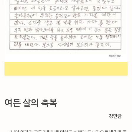
여든 살의 축복
강만금