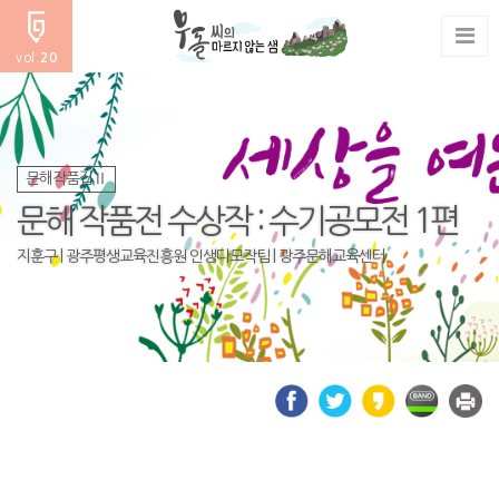
vol.
20
문해작품집Ⅱ
문해 작품전 수상작 : 수기공모전 1편
지훈구 | 광주평생교육진흥원 인생다모작팀 | 광주문해교육센터