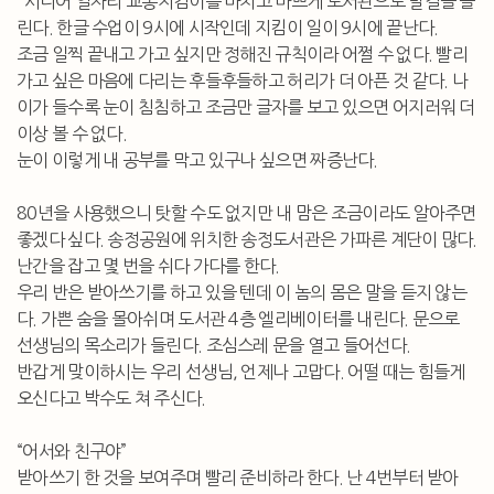
시니어 일자리 교통지킴이를 마치고 바쁘게 도서관으로 발길을 돌
린다. 한글 수업이 9시에 시작인데 지킴이 일이 9시에 끝난다.
조금 일찍 끝내고 가고 싶지만 정해진 규칙이라 어쩔 수 없다. 빨리
가고 싶은 마음에 다리는 후들후들하고 허리가 더 아픈 것 같다. 나
이가 들수록 눈이 침침하고 조금만 글자를 보고 있으면 어지러워 더
이상 볼 수 없다.
눈이 이렇게 내 공부를 막고 있구나 싶으면 짜증난다.
80년을 사용했으니 탓할 수도 없지만 내 맘은 조금이라도 알아주면
좋겠다 싶다. 송정공원에 위치한 송정도서관은 가파른 계단이 많다.
난간을 잡고 몇 번을 쉬다 가다를 한다.
우리 반은 받아쓰기를 하고 있을 텐데 이 놈의 몸은 말을 듣지 않는
다. 가쁜 숨을 몰아쉬며 도서관 4층 엘리베이터를 내린다. 문으로
선생님의 목소리가 들린다. 조심스레 문을 열고 들어선다.
반갑게 맞이하시는 우리 선생님, 언제나 고맙다. 어떨 때는 힘들게
오신다고 박수도 쳐 주신다.
“어서와 친구야”
받아쓰기 한 것을 보여주며 빨리 준비하라 한다. 난 4번부터 받아