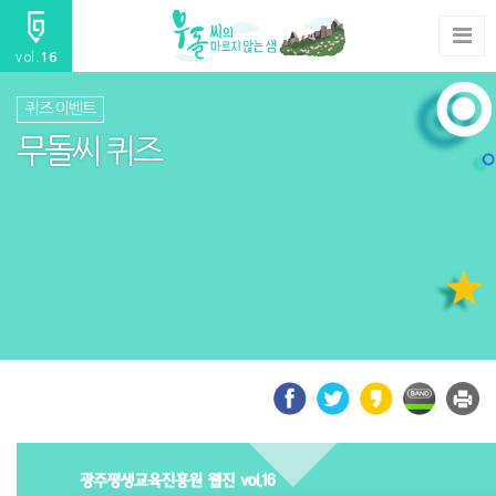
vol.
16
퀴즈 이벤트
무돌씨 퀴즈