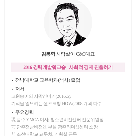
김봉학
사람살이 C&C대표
2016 경력개발워크숍 - 사회적 경제 진출하기
전남대학교 교육학과(석사) 졸업
저서
코원숭이의 사막건너기(2016.5),
기적을 일으키는 셀프코칭 HOW(2008.7) 외 다수
주요경력
現 광주 YMCA 이사, 청소년비전센터 전문위원장
前 광주전남비전21 부설 광주리더십센터 소장
前 조선대학교 교무처, 기획실 근무