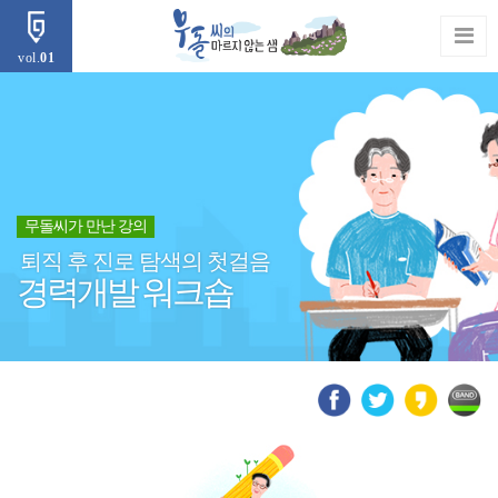
vol.
01
무돌씨가 만난 강의
퇴직 후 진로 탐색의 첫걸음
경력개발 워크숍