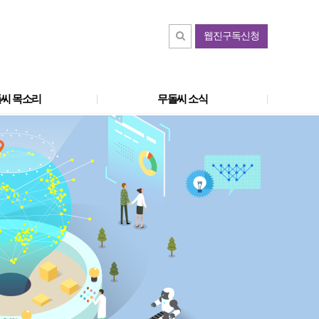
웹진구독신청
씨 목소리
무돌씨 소식