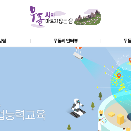
칼럼
무돌씨 인터뷰
무돌
직업능력교육