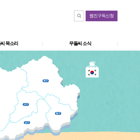
웹진구독신청
씨 목소리
무돌씨 소식