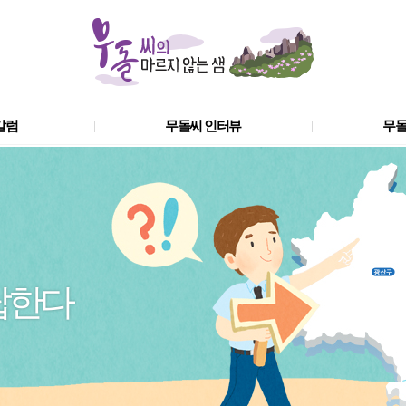
칼럼
무돌씨 인터뷰
무돌
답한다