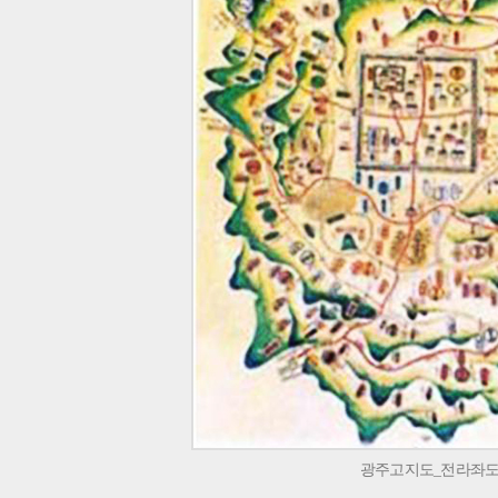
광주고지도_전라좌