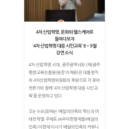
4차 산업혁명, 문화와 헬스케어로
들여다보자
‘4차 산업혁명 대응 시민교육’ 8‧9월
강연 소식
4차 산업혁명 시대, 광주광역시와 (재)광주
평생교육진흥원(원장 이계윤)은 대통령직
속 4차산업혁명위원회의 후원으로 각 분야
전문가와 함께 ‘4차 산업혁명 대응 시민교
육’을 운영하고 있다.
오는 9.6(금)에는 ‘배달의민족의 혁신과 미
래전략’을 주제로 ㈜우아한형제들(배달의
민족) 이현재 이사가 배달의민족의 커뮤니