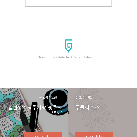
무돌씨 목소리Ⅲ
퀴즈 이벤트
김선생의 광주사랑 ‘광주의
무돌씨 퀴즈
역사’