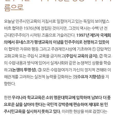
름으로
오늘날 민주시민교육의 지침서로 일컬어지고 있는 독일의 보이텔스
바흐 협약은 1976년에 정립된 것이지만, 그것의 역사는 수백 년 전
근대민주주의가 시작된 즈음으로 거슬러간다.
1997년 제5차 국제회
의에서 유네스코가 평생교육의 이념을 민주주의로 천명하고 있듯이
이 협약은 자유와 평등 그리고 주권재민사상에 기초하여 ① 강압적인
교화교육 또는 주입식 교육을 금지하고
, ② 학교
(주입식 교육의 금지)
의 수업내용과 방식에 있어서 실제사회와 같은 논쟁적인 상황을 학습
하고
, ③ 모든 수업참여자가 자신의 정치적 견해와 이
(논쟁의 투명성)
해관계를 고려하는 실천적 능력을 강화하는 것
을 지
(수요자 지향성)
향한다.
한편
우리나라 학교교육은 소위 명문대학교에 입학하여 남보다 더 풍
요로운 삶을 살아야 한다는 국민적 강박증에 편승하여 제대로 된 민
이러한 현상을 바로 잡겠다는
주시민교육을 실시하지 못하고 있다.