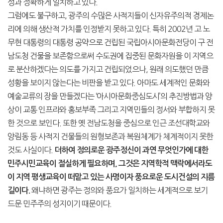
성과 정확하게 일치하고 있다.
그럼에도 불구하고, 광주의 수많은 사적지들이 신자유주의적 경제논
리에 의해 생산적 가치를 인정받지 못하고 있다. 특히 2002년 고 노
무현 대통령의 대통령 공약으로 건립된 국립아시아문화전당이 구 전
남도청 건물을 보존함으로써 수도권에 집중된 문화자원을 이 지역으
로 분산하겠다는 의도를 가지고 건립되었으나, 원래 의도했던 만큼
성황을 보이지 않는다는 비판을 받고 있다. 아마도 세계적인 문화와
예술교류의 장을 만들겠다는 ‘아시아문화중심도시’의 추진방법과 양
상이 교통 인프라와 홍보부족 그리고 지역민들의 정서와 부합하지 못
한 것으로 보인다. 또한 옛 전남도청을 중심으로 인근 조선대학교와
양림동 등 사적지 건물들의 원형보존과 복원체계가 체계적이지 못한
것도 사실이다.
더하여 정의로운 광주정신이 과연 무엇인가에 대한
민주시민교육이 절실하게 필요하며, 그것은 지역학적 맥락에서라도
이 지역 평생교육이 떠맡고 있는 사명이자 풍요로운 도시건설의 지름
왜냐하면 광주는 정의와 풍요가 일치하는 세계적으로 보기
길이다.
드문 민주주의 성지이기 때문이다.