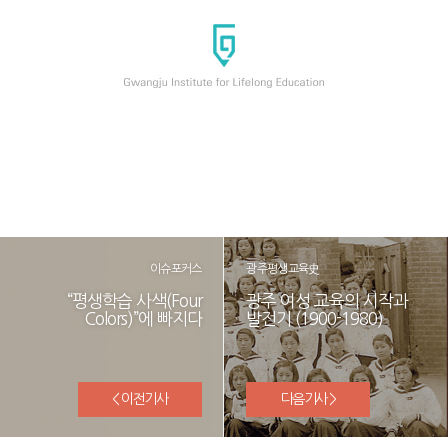
이슈포커스
광주평생교육史
“평생학습 사색(Four
광주 여성 교육의 시작과
Colors)”에 빠지다
발전기 (1900-1980)
< 이전기사
다음기사 >