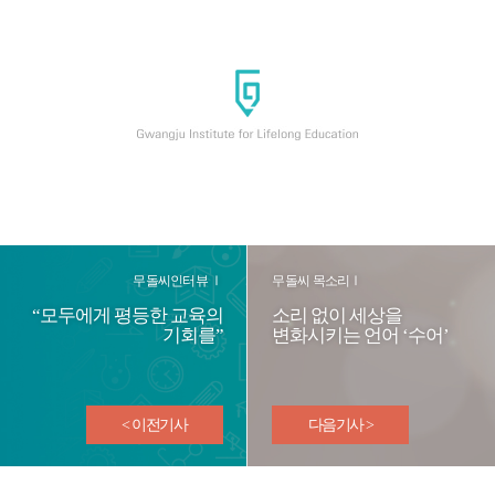
무돌씨인터뷰 Ⅰ
무돌씨 목소리Ⅰ
“모두에게 평등한 교육의
소리 없이 세상을
기회를”
변화시키는 언어 ‘수어’
< 이전기사
다음기사 >