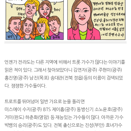
언젠가 전라도는 다른 지역에 비해서 트롯 가수가 많다는 이야기를
읽은 적이 있다. 그래서 찾아보았더니 김연자(광주) 주현미(광주)
홍진영(광주) 남진(목포) 송대관(전북 정읍)등의 이름이 검색되었
다. 쟁쟁한 가수들이다.
트로트를 뛰어넘어 일반 가요로 눈을 돌리면
미스에이 수지(광주) BTS 제이홉(광주) 동방신기 소노윤호(광주)
거미(완도) 하춘화(영암) 등 재능있는 가수들이 많다. 아까운 가수
빅뱅의 승리(광주)도 있다. 전북 출신으로는 진성(부안) 효녀가수