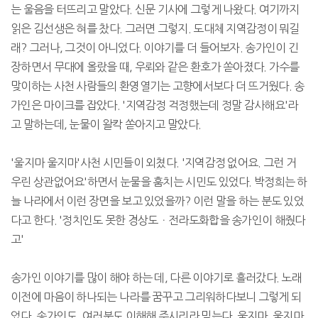
는 울음을 터뜨리고 말았다. 신문 기사에 그렇게 나왔다. 여기까지
읽은 김선생은 혀를 찼다. 그러면 그렇지. 도대체 지역감정이 뭐길
래? 그러나, 그것이 아니었다. 이야기를 더 들어보자. 송가인이 긴
장하면서 무대에 올랐을 때, 우뢰와 같은 환호가 쏟아졌다. 가수를
맞이하는 사천 사람들의 환영열기는 고향에서보다 더 뜨거웠다. 송
가인은 마이크를 잡았다. '지역감정 걱정했는데 정말 감사해요'라
고 말하는데, 눈물이 왈칵 쏟아지고 말았다.
'울지마 울지마'사천 시민들이 외쳤다. '지역감정 없어요. 그런 거
우린 상관없어요'하면서 눈물을 훔치는 시민도 있었다. 박정희는 하
늘 나라에서 이런 장면을 보고 있었을까? 이런 말을 하는 분도 있었
다고 한다. '정치인도 못한 경상도ㆍ전라도화합을 송가인이 해줬다
고'
송가인 이야기를 많이 해야 하는 데, 다른 이야기로 흘러갔다. 노래
이전에 마음이 하나되는 나라를 꿈꾸고 그리워하다보니 그렇게 되
었다. 송가인도, 여러분도 이해해 주시리라 믿는다. 울지마. 울지마.