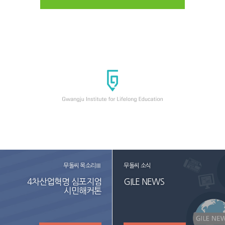
무돌씨 목소리Ⅲ
무돌씨 소식
4차산업혁명 심포지엄
GILE NEWS
시민해커톤