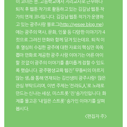
이 코너는 중․고등학교에서 지리교사로 근무하다
퇴직 후 웹툰 작가로 활동하고 있는 김길남 웹툰 작
가의 연재 코너입니다. 김길남 웹툰 작가가 운영하
고 있는 광주사랑 블로그(
http://yeisee.blog.me
)
에는 광주의 역사, 문화, 인물 등 다양한 이야기가 4
컷으로 그려진 만화와 함께 담겨 있는데요. 퇴직 이
후 열심히 수집한 광주에 대한 자료의 핵심만 쏙쏙
뽑아 만화로 제공한 광주 사랑 이야기는 어른 아이
할 것 없이 광주의 이야기를 흥미롭게 접할 수 있도
록 했습니다. 광주평생교육 웹진 「무돌씨의 마르지
않는 샘」을 통해 연재되는 김선생의 광주사랑! 많은
관심 부탁드리며, 이번 주제는 ‘전라도人’로 노래로
만드는 신나는 세상, 미스트롯 '진'송가인입니다. 화
제를 몰고온 '내일은 스트롯' 송가인 이야기를 살펴
봅시다.
<편집자 주>