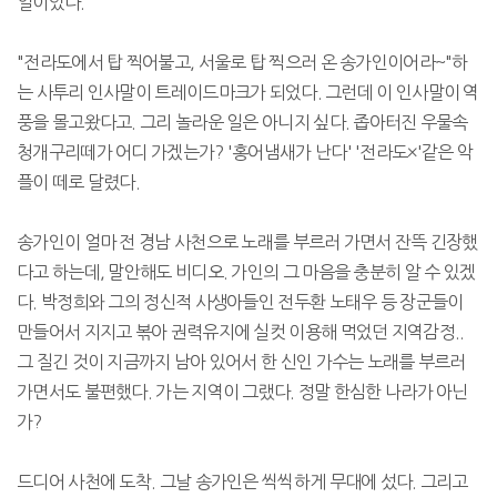
일이었다.
"전라도에서 탑 찍어불고, 서울로 탑 찍으러 온 송가인이어라~"하
는 사투리 인사말이 트레이드마크가 되었다. 그런데 이 인사말이 역
풍을 몰고왔다고. 그리 놀라운 일은 아니지 싶다. 좁아터진 우물속
청개구리떼가 어디 가겠는가? '홍어냄새가 난다' '전라도×'같은 악
플이 떼로 달렸다.
송가인이 얼마 전 경남 사천으로 노래를 부르러 가면서 잔뜩 긴장했
다고 하는데, 말안해도 비디오. 가인의 그 마음을 충분히 알 수 있겠
다. 박정희와 그의 정신적 사생아들인 전두환 노태우 등 장군들이
만들어서 지지고 볶아 권력유지에 실컷 이용해 먹었던 지역감정..
그 질긴 것이 지금까지 남아 있어서 한 신인 가수는 노래를 부르러
가면서도 불편했다. 가는 지역이 그랬다. 정말 한심한 나라가 아닌
가?
드디어 사천에 도착. 그날 송가인은 씩씩하게 무대에 섰다. 그리고