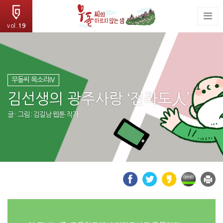
vol.
19
무돌씨 목소리Ⅳ
김선생의 광주사랑 ‘전라도人’
글 · 그림 : 김길남 웹툰 작가